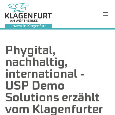
Invest in Klagenfurt
Sie sind hier:
Phygital,
nachhaltig,
international -
USP Demo
Solutions erzählt
vom Klagenfurter