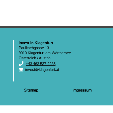
Invest in Klagenfurt
Paulitschgasse 13
9010 Klagenfurt am Wörthersee
Österreich / Austria
+43 463 537-2285
invest@klagenfurt.at
Sitemap
Impressum