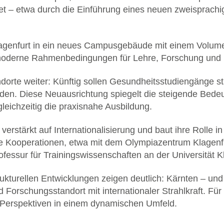
et – etwa durch die Einführung eines neuen zweisprachi
t Klagenfurt in ein neues Campusgebäude mit einem Volum
moderne Rahmenbedingungen für Lehre, Forschung und in
dorte weiter: Künftig sollen Gesundheitsstudiengänge st
den. Diese Neuausrichtung spiegelt die steigende Bedeu
leichzeitig die praxisnahe Ausbildung.
t verstärkt auf Internationalisierung und baut ihre Rolle
Kooperationen, etwa mit dem Olympiazentrum Klagenfurt,
essur für Trainingswissenschaften an der Universität Kl
kturellen Entwicklungen zeigen deutlich: Kärnten – und 
und Forschungsstandort mit internationaler Strahlkraft. F
 Perspektiven in einem dynamischen Umfeld.