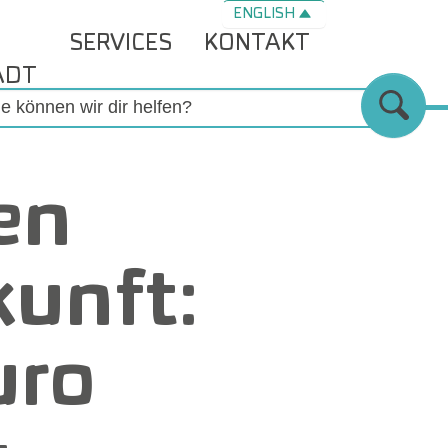
ENGLISH
SERVICES
KONTAKT
ADT
en
kunft:
uro