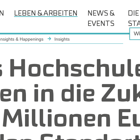
EN
LEBEN & ARBEITEN
NEWS &
DIE
EVENTS
ST
Insights & Happenings
Insights
s Hochschul
en in die Zu
 Millionen E