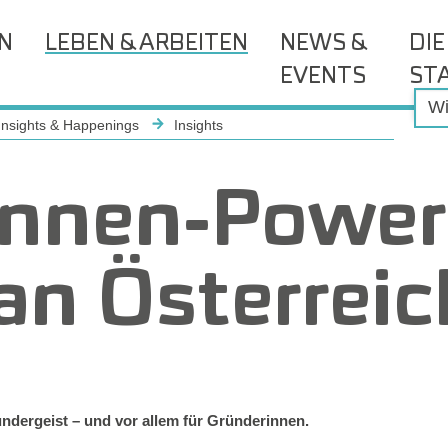
EN
LEBEN & ARBEITEN
NEWS &
DIE
EVENTS
ST
Insights & Happenings
Insights
innen-Power
an Österreic
ündergeist – und vor allem für Gründerinnen.